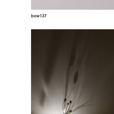
b
o
w
1
3
7