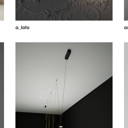
a
_
l
a
t
o
a