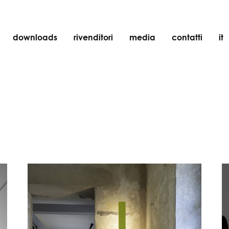
downloads
rivenditori
media
contatti
it
incasso
accessori
lampadine
oggetti
ricaricabili