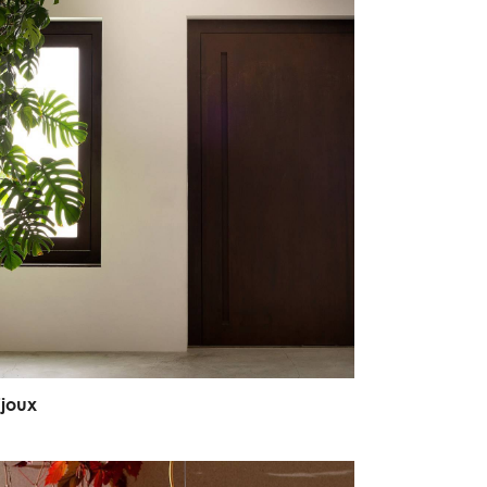
i
j
o
u
x