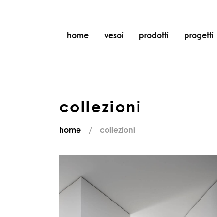
home
vesoi
prodotti
progetti
tavolo
sospensione
parete
collezioni
parete/soffitto
pavimento
home
collezioni
soffitto