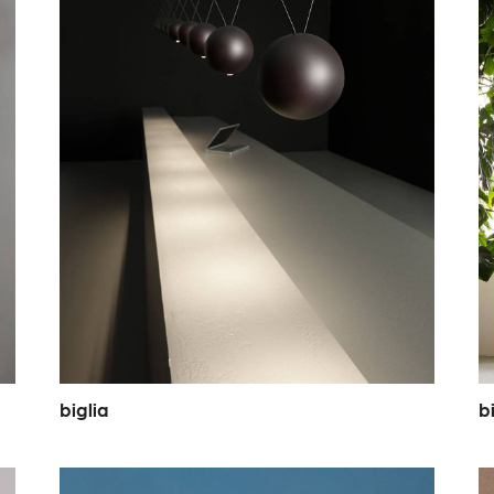
b
i
g
l
i
a
b