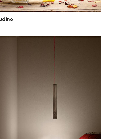
u
d
i
n
o