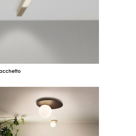
a
c
c
h
e
t
t
o