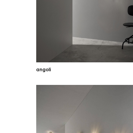
a
n
g
o
l
i