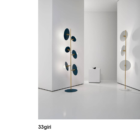
3
3
g
i
r
i