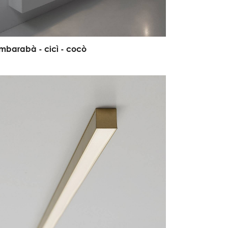
m
b
a
r
a
b
à
-
c
i
c
ì
-
c
o
c
ò