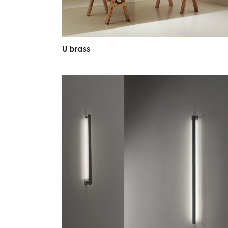
U
b
r
a
s
s