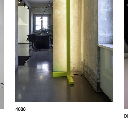
4
0
8
0
D