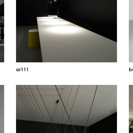
a
r
1
1
1
b