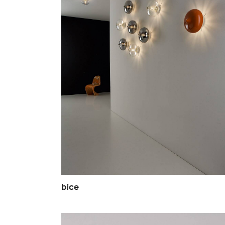
b
i
c
e