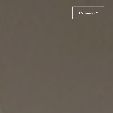
e
-memo