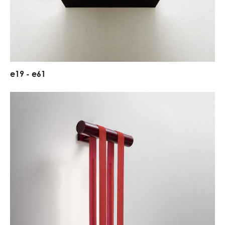
e
1
9
-
e
6
1