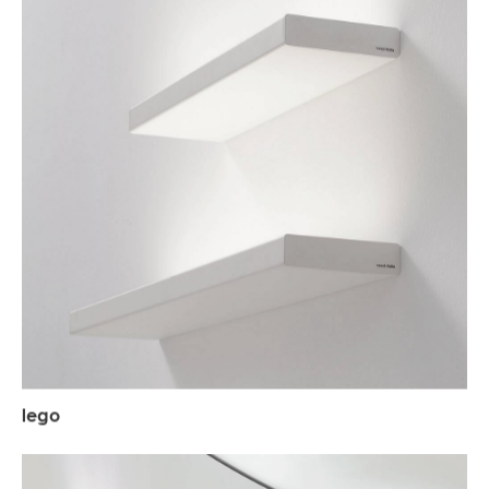
l
e
g
o