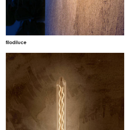
f
i
l
o
d
i
l
u
c
e