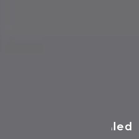
led
i