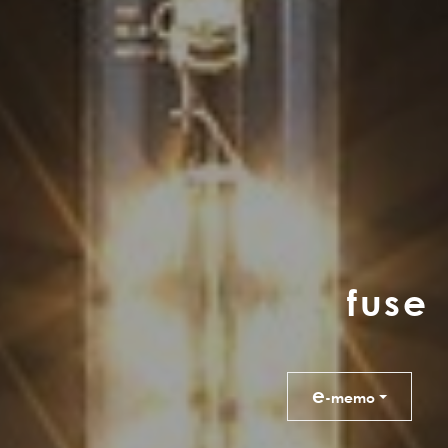
f
u
s
e
e
-memo