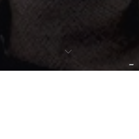
passato e futuro in una
scelta progettuale che
conserva con curiosità