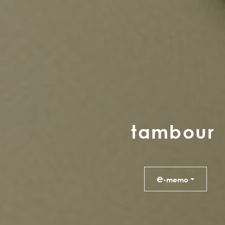
t
a
m
b
o
u
r
e
-memo