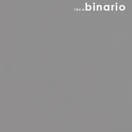
binario
idea