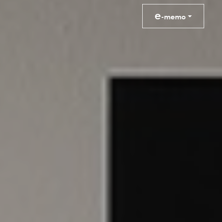
e
-memo