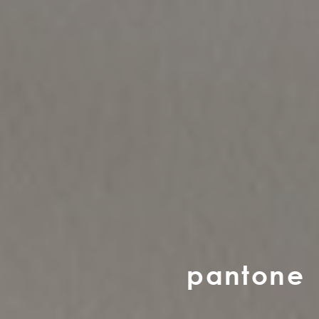
p
a
n
t
o
n
e