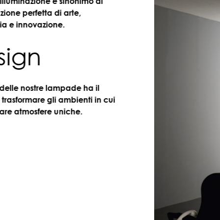
uminazione è sinonimo di
perfetta di arte,
innovazione.
gn
e nostre lampade ha il
formare gli ambienti in cui
atmosfere uniche.