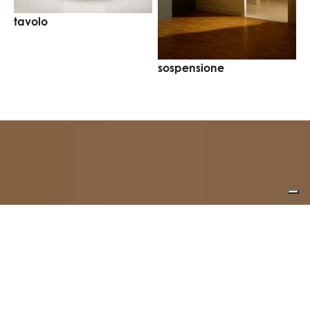
tavolo
p
sospensione