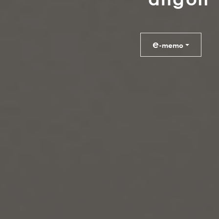
e
-memo