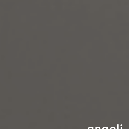
a
n
g
o
l
i