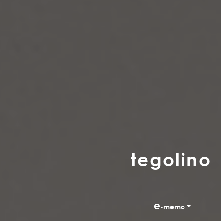
t
e
g
o
l
i
n
o
e
-memo