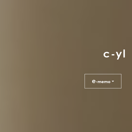
c
-
y
l
e
-memo