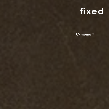
f
i
x
e
d
e
-memo