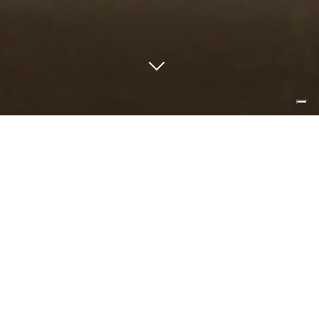
un principio elementare genera un
sistema aperto di segni. la parete
un foglio bianco