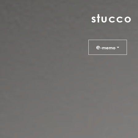
s
t
u
c
c
o
e
-memo