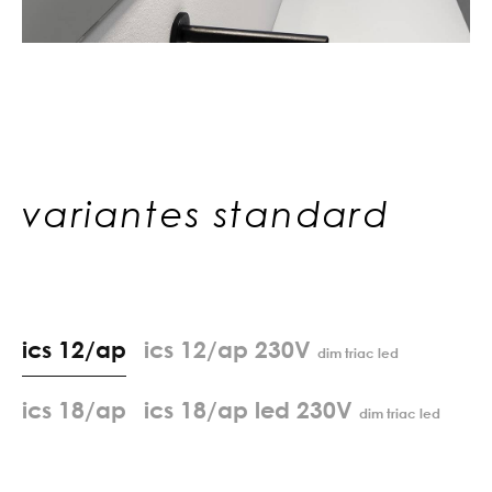
variantes standard
i
c
s
1
2
/
a
p
ics 12/ap 230V
dim triac led
i
c
s
1
8
/
a
p
ics 18/ap led 230V
dim triac led