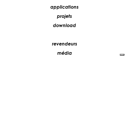
applications
projets
download
revendeurs
média
contacts
collaborez avec nous
+39 081 5735613
vesoi@vesoi.com
via v. emanuele,
/d
209
arzano (na) italia
80022