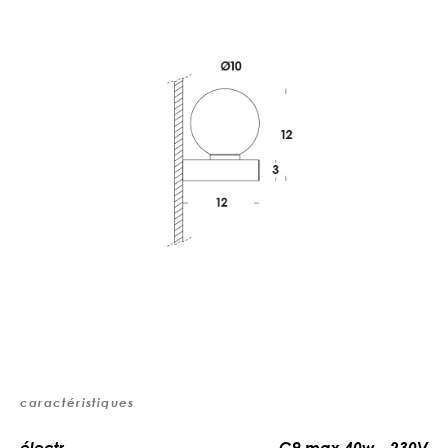
caractéristiques
électr.
G9 max 40w - 230V