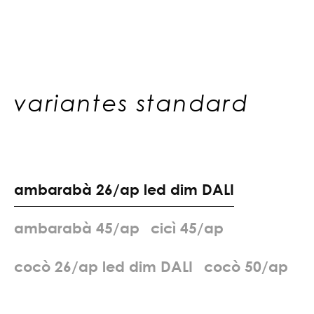
variantes standard
a
m
b
a
r
a
b
à
2
6
/
a
p
l
e
d
d
i
m
D
A
L
I
a
m
b
a
r
a
b
à
4
5
/
a
p
c
i
c
ì
4
5
/
a
p
c
o
c
ò
2
6
/
a
p
l
e
d
d
i
m
D
A
L
I
c
o
c
ò
5
0
/
a
p