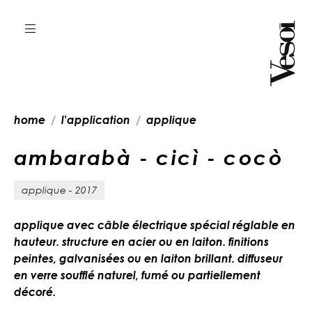
home
l'application
applique
a
m
b
a
r
a
b
à
-
c
i
c
ì
-
c
o
c
ò
applique - 2017
applique avec câble électrique spécial réglable en
hauteur. structure en acier ou en laiton. finitions
peintes, galvanisées ou en laiton brillant. diffuseur
en verre soufflé naturel, fumé ou partiellement
décoré.