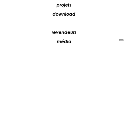
projets
download
revendeurs
média
contacts
collaborez avec nous
+39 081 5735613
vesoi@vesoi.com
via v. emanuele,
/d
209
arzano (na) italia
80022