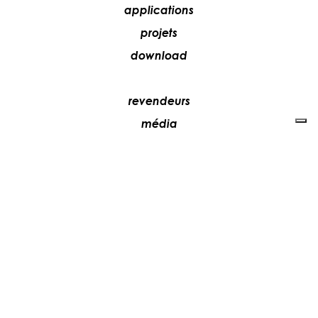
applications
projets
download
revendeurs
média
contacts
collaborez avec nous
+39 081 5735613
vesoi@vesoi.com
via v. emanuele,
/d
209
arzano (na) italia
80022