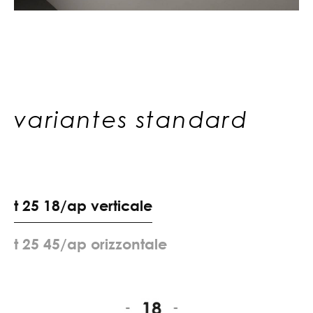
variantes standard
t
2
5
1
8
/
a
p
v
e
r
t
i
c
a
l
e
t
2
5
4
5
/
a
p
o
r
i
z
z
o
n
t
a
l
e