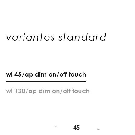
variantes standard
w
l
4
5
/
a
p
d
i
m
o
n
/
o
f
f
t
o
u
c
h
w
l
1
3
0
/
a
p
d
i
m
o
n
/
o
f
f
t
o
u
c
h