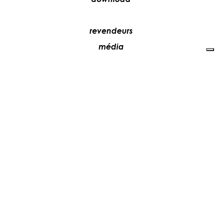
revendeurs
média
contacts
collaborez avec nous
+39 081 5735613
vesoi@vesoi.com
via v. emanuele,
/d
209
arzano (na) italia
80022
privacy policy
cookie policy