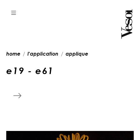
home
l'application
applique
e
1
9
-
e
6
1