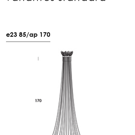
e
2
3
8
5
/
a
p
1
7
0