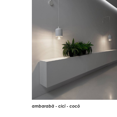
a
m
b
a
r
a
b
à
-
c
i
c
ì
-
c
o
c
ò