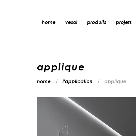
home
vesoi
produits
projets
lampe de table
lampe à suspensio
applique
applique
applique/plafonni
lampe de sol
home
l'application
applique
plafonnier