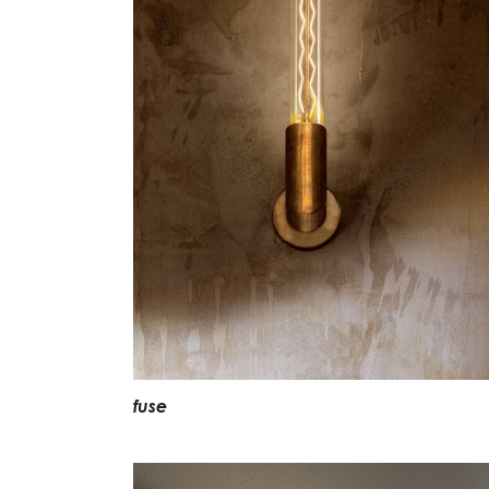
f
u
s
e