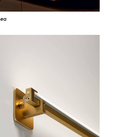
d
e
a