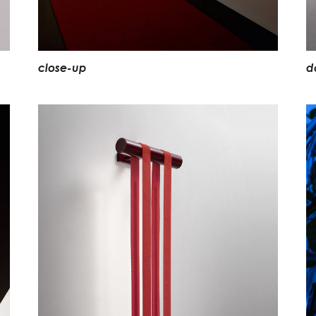
c
l
o
s
e
-
u
p
d