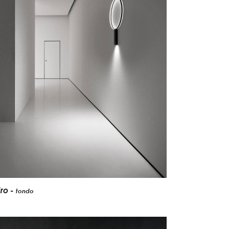
iro -
tondo