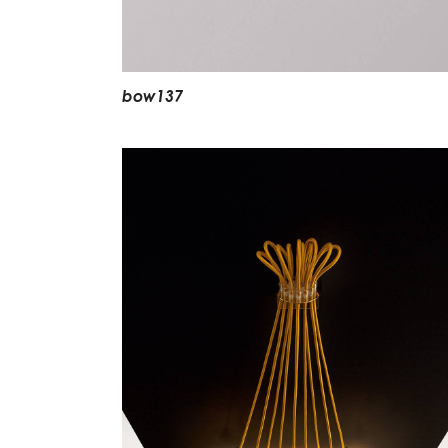
b
o
w
1
3
7