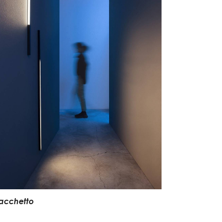
a
c
c
h
e
t
t
o