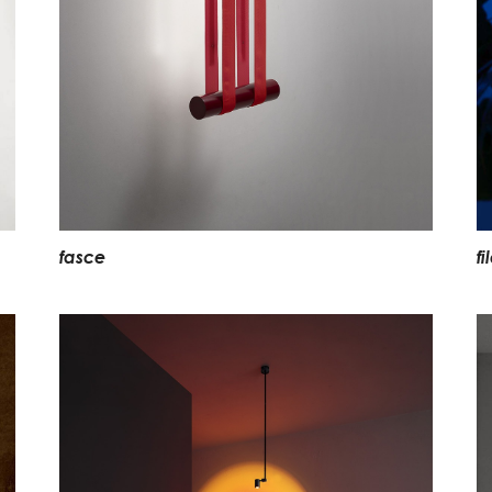
f
i
l
f
a
s
c
e