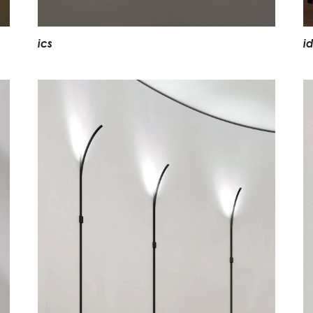
i
c
s
i