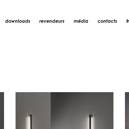
downloads
revendeurs
média
contacts
fr
encastré
n
accessoires
ampoules
er
objets
rechargeables