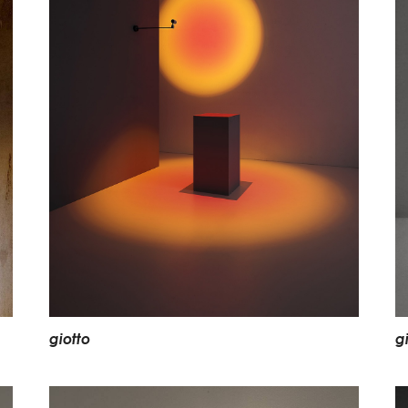
g
i
o
t
t
o
g