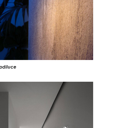
o
d
i
l
u
c
e