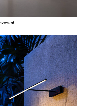
o
v
e
v
u
o
i