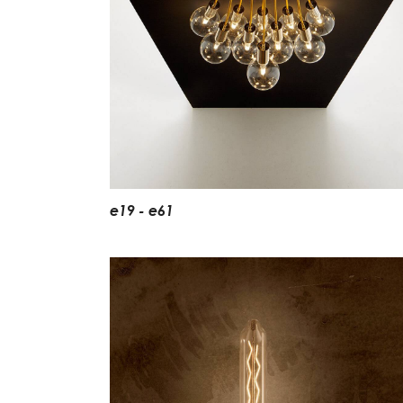
e
1
9
-
e
6
1