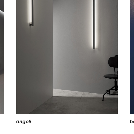
a
n
g
o
l
i
b