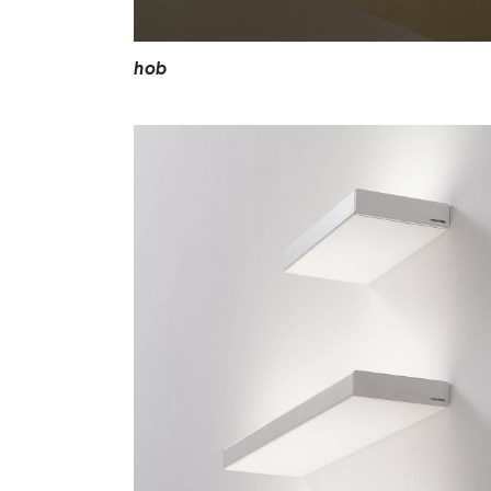
h
o
b