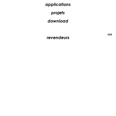
applications
projets
download
revendeurs
média
contacts
collaborez avec nous
+39 081 5735613
vesoi@vesoi.com
via v. emanuele,
/d
209
arzano (na) italia
80022