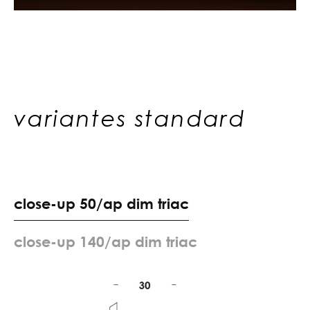
variantes standard
c
l
o
s
e
-
u
p
5
0
/
a
p
d
i
m
t
r
i
a
c
c
l
o
s
e
-
u
p
1
4
0
/
a
p
d
i
m
t
r
i
a
c