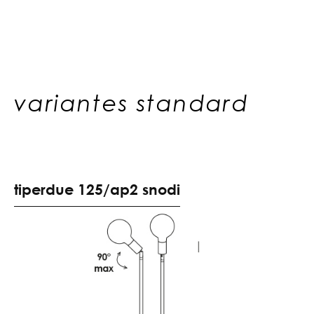
variantes standard
t
i
p
e
r
d
u
e
1
2
5
/
a
p
2
s
n
o
d
i