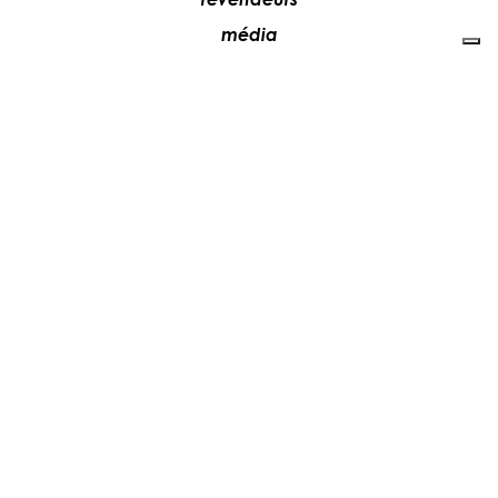
média
contacts
collaborez avec nous
+39 081 5735613
vesoi@vesoi.com
via v. emanuele,
/d
209
arzano (na) italia
80022
privacy policy
cookie policy
mettre à jour vos préférences de recherche
©2026
Vesoi
srl –
IT07487610631