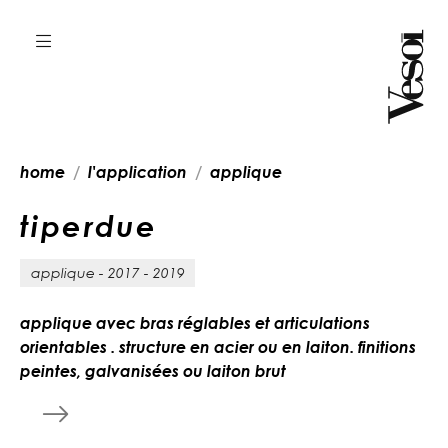
home
l'application
applique
t
i
p
e
r
d
u
e
applique - 2017 - 2019
applique avec bras réglables et articulations
orientables . structure en acier ou en laiton. finitions
peintes, galvanisées ou laiton brut