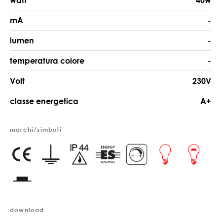
watt
40w
mA
-
lumen
-
temperatura colore
-
Volt
230V
classe energetica
A+
marchi/simboli
download