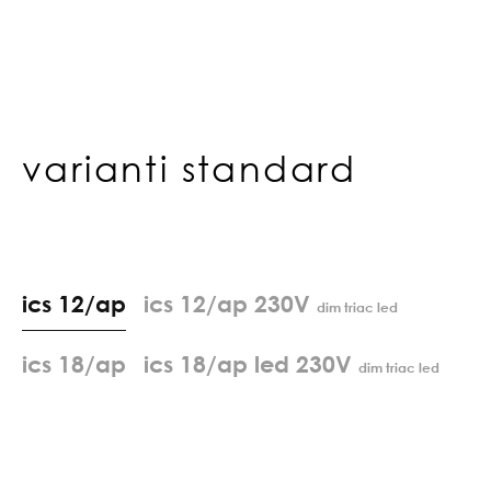
varianti standard
i
c
s
1
2
/
a
p
ics 12/ap 230V
dim triac led
i
c
s
1
8
/
a
p
ics 18/ap led 230V
dim triac led