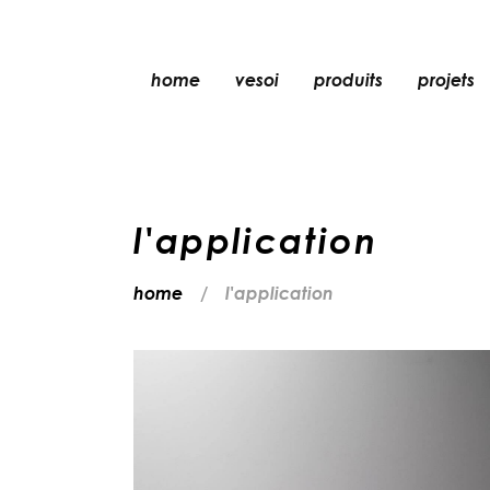
home
vesoi
produits
projets
lampe de table
lampe à suspensio
applique
l'application
applique/plafonni
lampe de sol
home
l'application
plafonnier