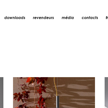
downloads
revendeurs
média
contacts
fr
encastré
n
accessoires
ampoules
er
objets
rechargeables