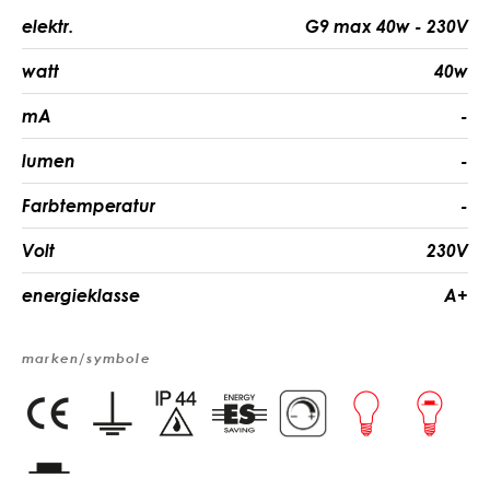
elektr.
G9 max 40w - 230V
watt
40w
mA
-
lumen
-
Farbtemperatur
-
Volt
230V
energieklasse
A+
marken/symbole