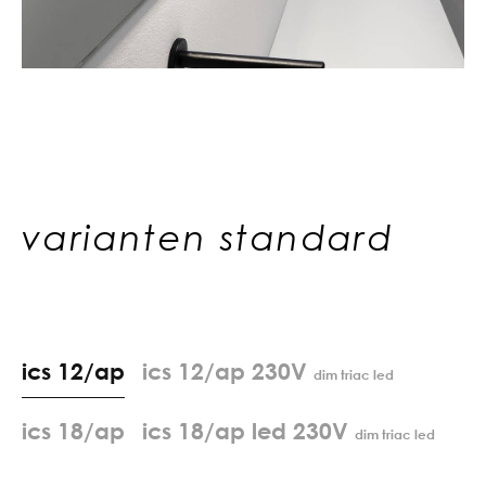
varianten standard
i
c
s
1
2
/
a
p
ics 12/ap 230V
dim triac led
i
c
s
1
8
/
a
p
ics 18/ap led 230V
dim triac led