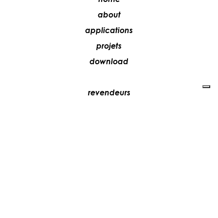
about
applications
projets
download
revendeurs
média
contacts
collaborez avec nous
+39 081 5735613
vesoi@vesoi.com
via v. emanuele,
/d
209
arzano (na) italia
80022