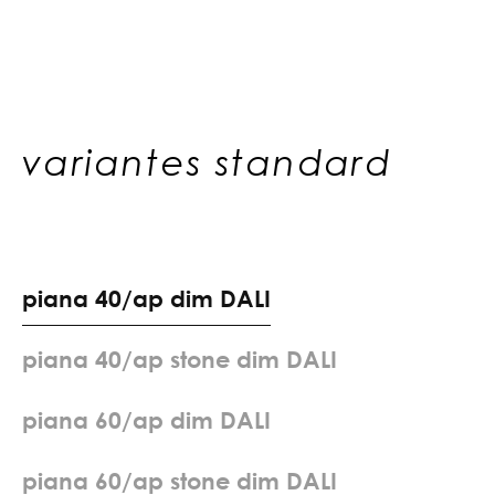
variantes standard
p
i
a
n
a
4
0
/
a
p
d
i
m
D
A
L
I
p
i
a
n
a
4
0
/
a
p
s
t
o
n
e
d
i
m
D
A
L
I
p
i
a
n
a
6
0
/
a
p
d
i
m
D
A
L
I
p
i
a
n
a
6
0
/
a
p
s
t
o
n
e
d
i
m
D
A
L
I