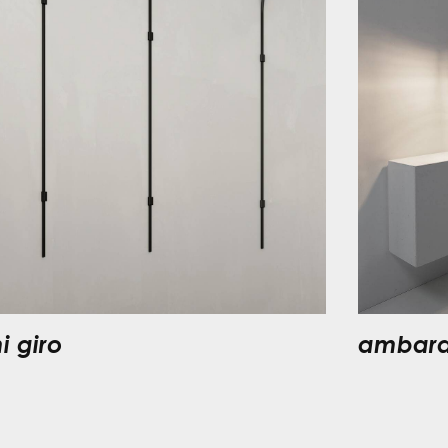
i giro
ambarab