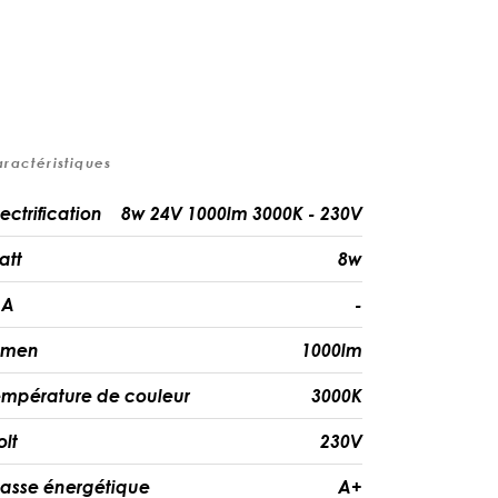
aractéristiques
lectrification
8w 24V 1000lm 3000K - 230V
att
8w
A
-
umen
1000lm
empérature de couleur
3000K
olt
230V
lasse énergétique
A+