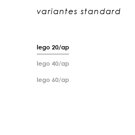
variantes standard
l
e
g
o
2
0
/
a
p
l
e
g
o
4
0
/
a
p
l
e
g
o
6
0
/
a
p