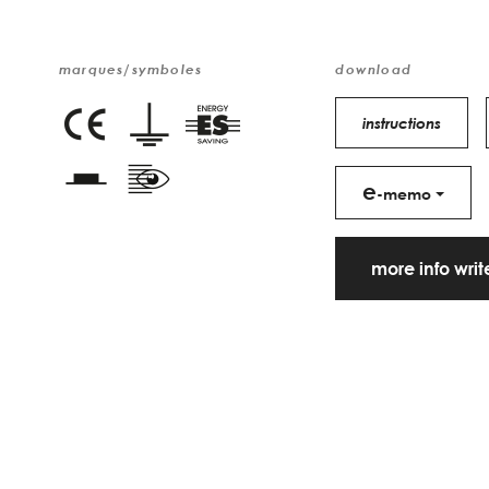
marques/symboles
download
instructions
e
-memo
more info wri