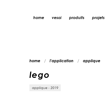
home
vesoi
produits
projets
lampe de table
lampe à suspensio
applique
applique/plafonni
home
l'application
applique
lampe de sol
plafonnier
l
e
g
o
applique - 2019