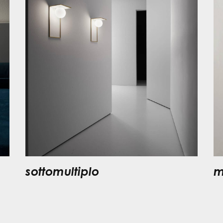
sottomultiplo
m