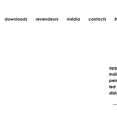
downloads
revendeurs
média
contacts
fr
encastré
n
accessoires
ampoules
er
objets
app
rechargeables
indi
pei
led 
dis