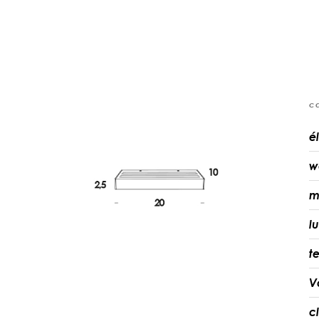
c
é
w
m
l
t
V
c