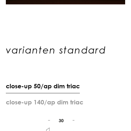
varianten standard
c
l
o
s
e
-
u
p
5
0
/
a
p
d
i
m
t
r
i
a
c
c
l
o
s
e
-
u
p
1
4
0
/
a
p
d
i
m
t
r
i
a
c