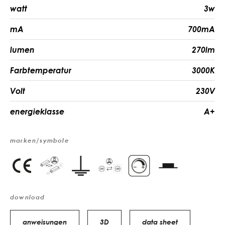
watt
3w
mA
700mA
lumen
270lm
Farbtemperatur
3000K
Volt
230V
energieklasse
A+
marken/symbole
download
anweisungen
3D
data sheet