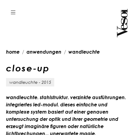
home
anwendungen
wandleuchte
c
l
o
s
e
-
u
p
wandleuchte - 2015
wandleuchte. stahlstruktur. verzinkte ausführungen.
integriertes led-modul. dieses einfache und
komplexe system basiert auf einer genauen
untersuchung der optik und ihrer geometrie und
erzeugt imaginäre figuren oder natürliche
lichtbrechungen... unerwartete magie.