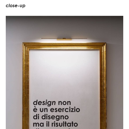
c
l
o
s
e
-
u
p