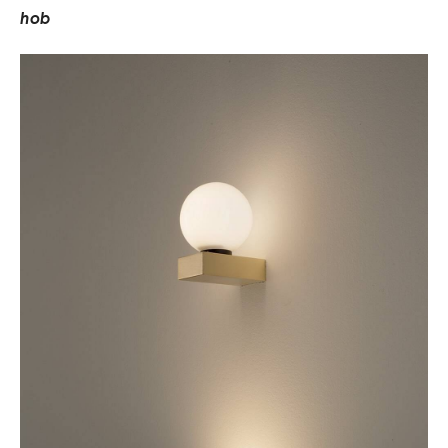
h
o
b