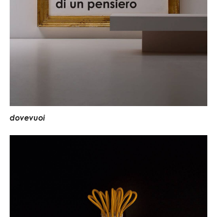
d
o
v
e
v
u
o
i