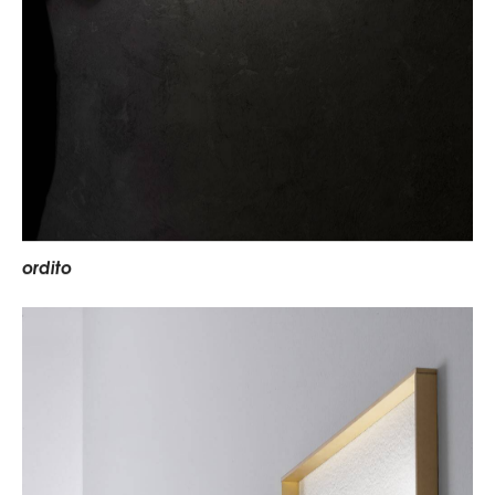
o
r
d
i
t
o