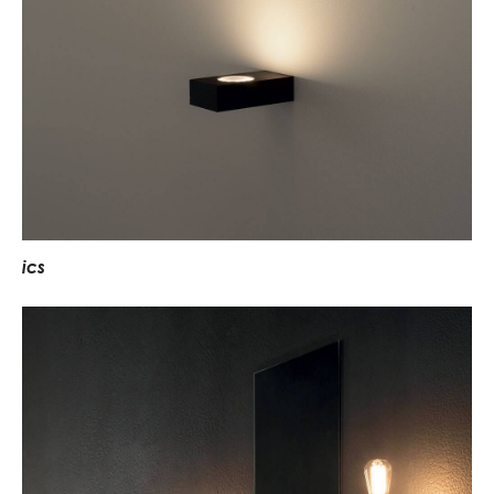
i
c
s