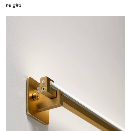
m
i
g
i
r
o