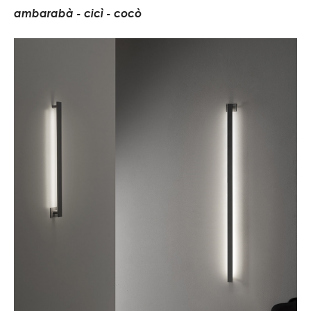
a
m
b
a
r
a
b
à
-
c
i
c
ì
-
c
o
c
ò