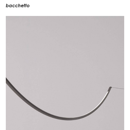
b
a
c
c
h
e
t
t
o