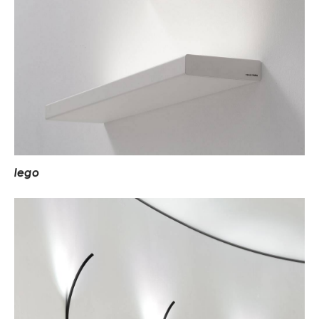
l
e
g
o