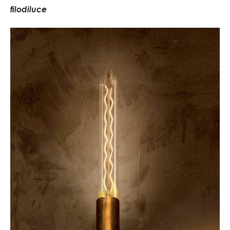
f
i
l
o
d
i
l
u
c
e