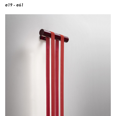
e
1
9
-
e
6
1