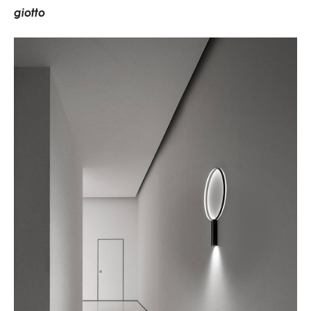
g
i
o
t
t
o