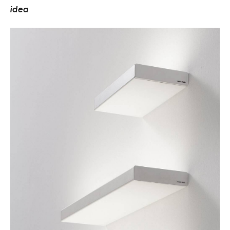
i
d
e
a