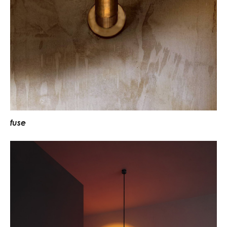
f
u
s
e