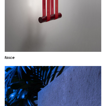
f
a
s
c
e