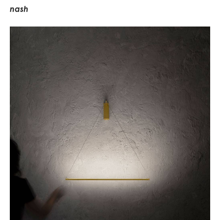
n
a
s
h