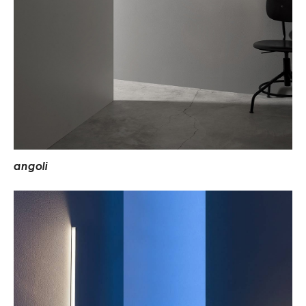
a
n
g
o
l
i