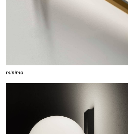
m
i
n
i
m
a