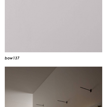
b
o
w
1
3
7