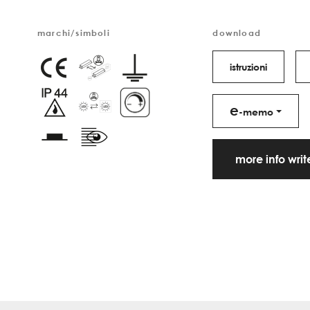
marchi/simboli
download
istruzioni
e
-memo
more info wri