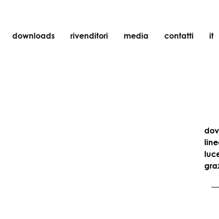
downloads
rivenditori
media
contatti
it
incasso
accessori
lampadine
oggetti
ricaricabili
dov
lin
luce
gra