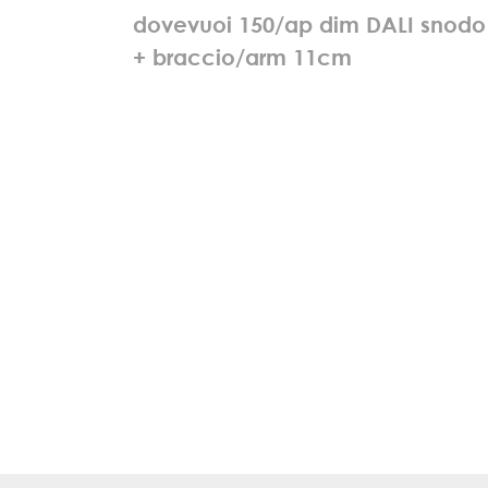
d
o
v
e
v
u
o
i
1
5
0
/
a
p
d
i
m
D
A
L
I
s
n
o
d
o
+
b
r
a
c
c
i
o
/
a
r
m
1
1
c
m