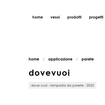
home
vesoi
prodotti
progetti
tavolo
sospensione
parete
parete/soffitto
home
applicazione
parete
pavimento
soffitto
d
o
v
e
v
u
o
i
dove vuoi - lampada da parete - 2022