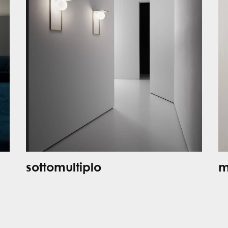
sottomultiplo
m