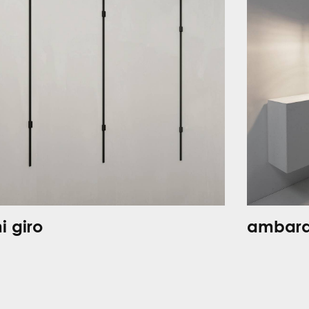
i giro
ambarab