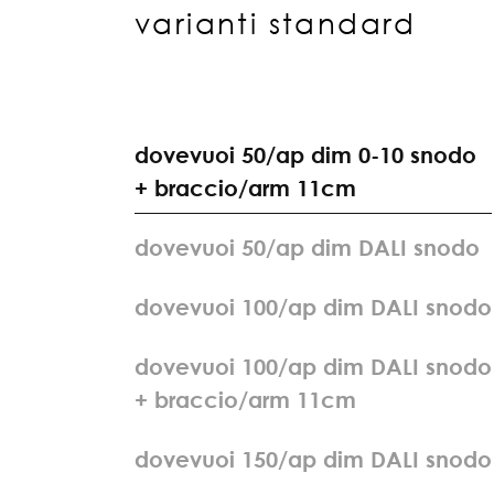
varianti standard
d
o
v
e
v
u
o
i
5
0
/
a
p
d
i
m
0
-
1
0
s
n
o
d
o
+
b
r
a
c
c
i
o
/
a
r
m
1
1
c
m
d
o
v
e
v
u
o
i
5
0
/
a
p
d
i
m
D
A
L
I
s
n
o
d
o
d
o
v
e
v
u
o
i
1
0
0
/
a
p
d
i
m
D
A
L
I
s
n
o
d
o
d
o
v
e
v
u
o
i
1
0
0
/
a
p
d
i
m
D
A
L
I
s
n
o
d
o
+
b
r
a
c
c
i
o
/
a
r
m
1
1
c
m
d
o
v
e
v
u
o
i
1
5
0
/
a
p
d
i
m
D
A
L
I
s
n
o
d
o