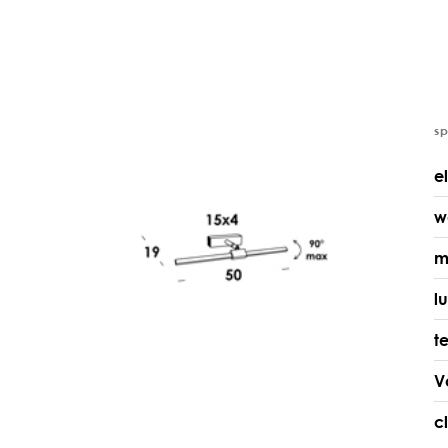
s
e
w
m
l
t
V
c