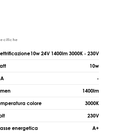
pecifiche
lettrificazione
10w 24V 1400lm 3000K - 230V
att
10w
A
-
umen
1400lm
emperatura colore
3000K
olt
230V
lasse energetica
A+