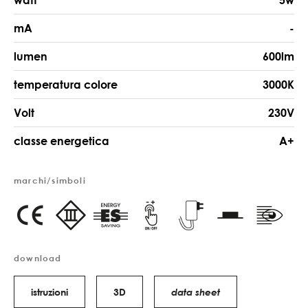
watt
5w
mA
-
lumen
600lm
temperatura colore
3000K
Volt
230V
classe energetica
A+
marchi/simboli
download
istruzioni
3D
data sheet