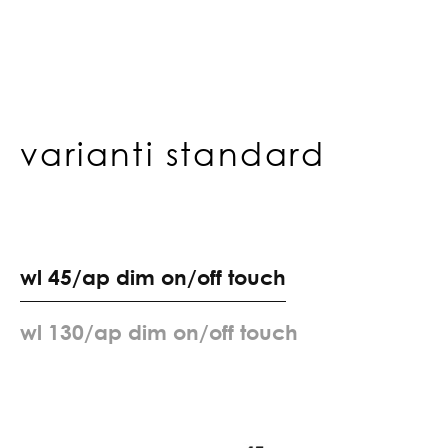
varianti standard
w
l
4
5
/
a
p
d
i
m
o
n
/
o
f
f
t
o
u
c
h
w
l
1
3
0
/
a
p
d
i
m
o
n
/
o
f
f
t
o
u
c
h