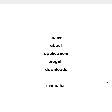
home
about
applicazioni
progetti
downloads
rivenditori
media
contatti
lavora con noi