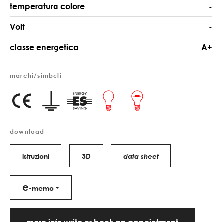
temperatura colore
-
Volt
-
classe energetica
A+
marchi/simboli
download
istruzioni
3D
data sheet
e
-memo
more info write or book an appointment