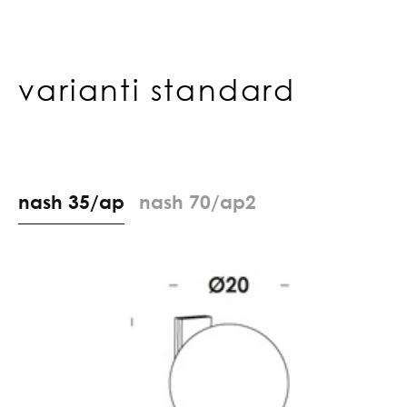
varianti standard
n
a
s
h
3
5
/
a
p
n
a
s
h
7
0
/
a
p
2