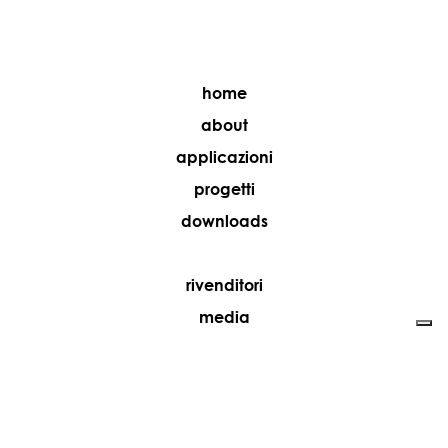
home
about
applicazioni
progetti
downloads
rivenditori
media
contatti
lavora con noi
+39 081 5735613