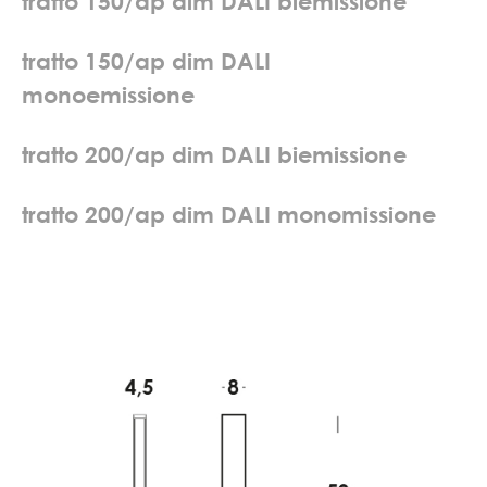
t
r
a
t
t
o
1
5
0
/
a
p
d
i
m
D
A
L
I
b
i
e
m
i
s
s
i
o
n
e
t
r
a
t
t
o
1
5
0
/
a
p
d
i
m
D
A
L
I
m
o
n
o
e
m
i
s
s
i
o
n
e
t
r
a
t
t
o
2
0
0
/
a
p
d
i
m
D
A
L
I
b
i
e
m
i
s
s
i
o
n
e
t
r
a
t
t
o
2
0
0
/
a
p
d
i
m
D
A
L
I
m
o
n
o
m
i
s
s
i
o
n
e