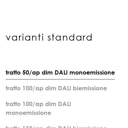
varianti standard
t
r
a
t
t
o
5
0
/
a
p
d
i
m
D
A
L
I
m
o
n
o
e
m
i
s
s
i
o
n
e
t
r
a
t
t
o
1
0
0
/
a
p
d
i
m
D
A
L
I
b
i
e
m
i
s
s
i
o
n
e
t
r
a
t
t
o
1
0
0
/
a
p
d
i
m
D
A
L
I
m
o
n
o
e
m
i
s
s
i
o
n
e