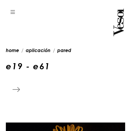
home
aplicación
pared
e
1
9
-
e
6
1