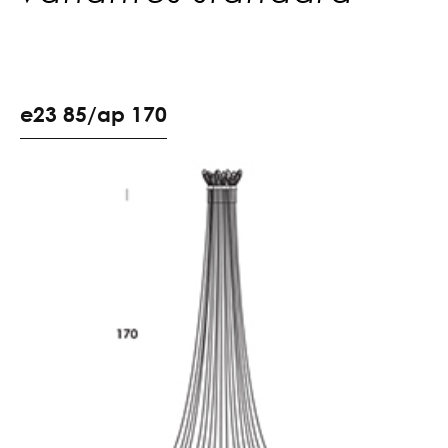
e
2
3
8
5
/
a
p
1
7
0