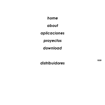
home
about
aplicaciones
proyectos
download
distribuidores
media
contactos
trabaja con nosotros
+39 081 5735613