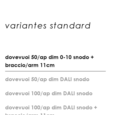
variantes standard
d
o
v
e
v
u
o
i
5
0
/
a
p
d
i
m
0
-
1
0
s
n
o
d
o
+
b
r
a
c
c
i
o
/
a
r
m
1
1
c
m
d
o
v
e
v
u
o
i
5
0
/
a
p
d
i
m
D
A
L
I
s
n
o
d
o
d
o
v
e
v
u
o
i
1
0
0
/
a
p
d
i
m
D
A
L
I
s
n
o
d
o
d
o
v
e
v
u
o
i
1
0
0
/
a
p
d
i
m
D
A
L
I
s
n
o
d
o
+