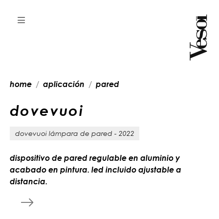
home
aplicación
pared
d
o
v
e
v
u
o
i
dovevuoi lámpara de pared - 2022
dispositivo de pared regulable en aluminio y
acabado en pintura. led incluido ajustable a
distancia.