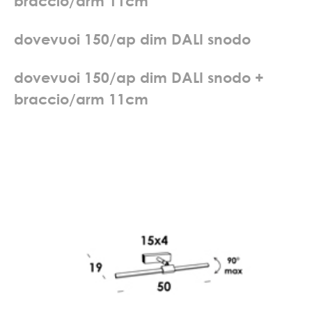
b
r
a
c
c
i
o
/
a
r
m
1
1
c
m
d
o
v
e
v
u
o
i
1
5
0
/
a
p
d
i
m
D
A
L
I
s
n
o
d
o
d
o
v
e
v
u
o
i
1
5
0
/
a
p
d
i
m
D
A
L
I
s
n
o
d
o
+
b
r
a
c
c
i
o
/
a
r
m
1
1
c
m