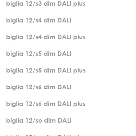
b
i
g
l
i
a
1
2
/
s
3
d
i
m
D
A
L
I
p
l
u
s
b
i
g
l
i
a
1
2
/
s
4
d
i
m
D
A
L
I
b
i
g
l
i
a
1
2
/
s
4
d
i
m
D
A
L
I
p
l
u
s
b
i
g
l
i
a
1
2
/
s
5
d
i
m
D
A
L
I
b
i
g
l
i
a
1
2
/
s
5
d
i
m
D
A
L
I
p
l
u
s
b
i
g
l
i
a
1
2
/
s
6
d
i
m
D
A
L
I
b
i
g
l
i
a
1
2
/
s
6
d
i
m
D
A
L
I
p
l
u
s
b
i
g
l
i
a
1
2
/
s
o
d
i
m
D
A
L
I