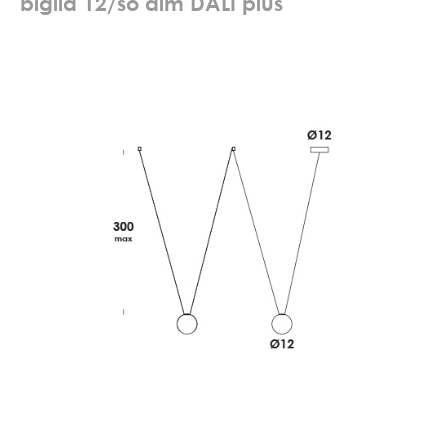
b
i
g
l
i
a
1
2
/
s
o
d
i
m
D
A
L
I
p
l
u
s