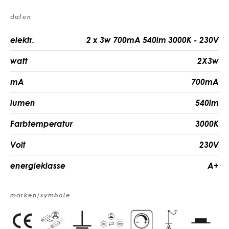
daten
elektr.
2 x 3w 700mA 540lm 3000K - 230V
watt
2X3w
mA
700mA
lumen
540lm
Farbtemperatur
3000K
Volt
230V
energieklasse
A+
marken/symbole