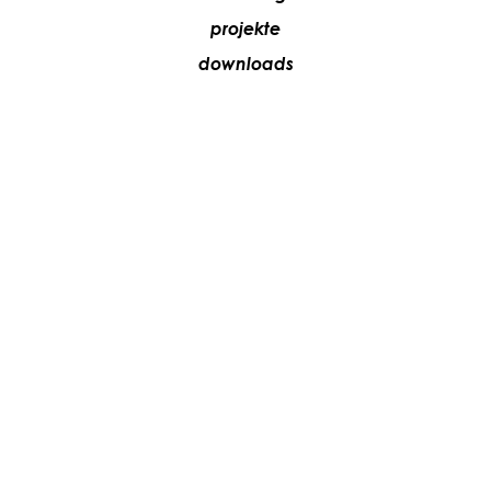
projekte
downloads
händler
media
kontakte
arbeiten sie mit uns
+39 081 5735613
vesoi@vesoi.com
via v. emanuele,
/d
209
arzano (na) italia
80022