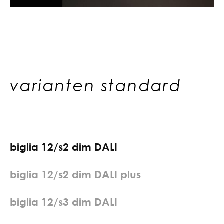
varianten standard
b
i
g
l
i
a
1
2
/
s
2
d
i
m
D
A
L
I
b
i
g
l
i
a
1
2
/
s
2
d
i
m
D
A
L
I
p
l
u
s
b
i
g
l
i
a
1
2
/
s
3
d
i
m
D
A
L
I