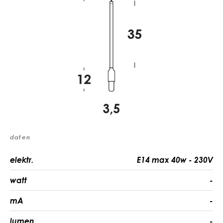
daten
elektr.
E14 max 40w - 230V
watt
-
mA
-
lumen
-