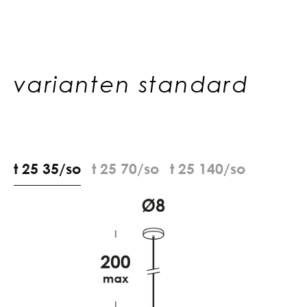
varianten standard
t
2
5
3
5
/
s
o
t
2
5
7
0
/
s
o
t
2
5
1
4
0
/
s
o