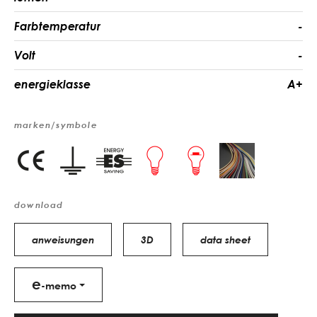
Farbtemperatur
-
Volt
-
energieklasse
A+
marken/symbole
download
anweisungen
3D
data sheet
e
-memo