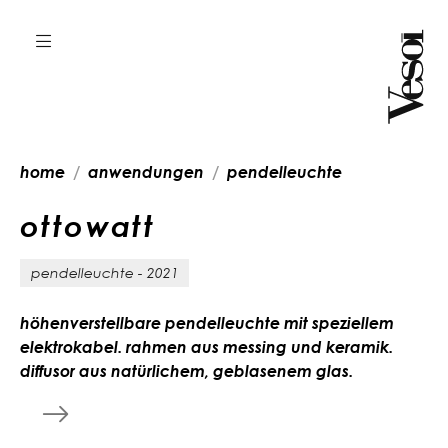
home
anwendungen
pendelleuchte
o
t
t
o
w
a
t
t
pendelleuchte - 2021
höhenverstellbare pendelleuchte mit speziellem
elektrokabel. rahmen aus messing und keramik.
diffusor aus natürlichem, geblasenem glas.