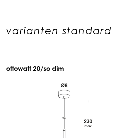
varianten standard
o
t
t
o
w
a
t
t
2
0
/
s
o
d
i
m