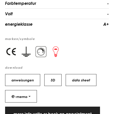
Farbtemperatur
-
Volt
-
energieklasse
A+
marken/symbole
download
anweisungen
3D
data sheet
e
-memo
more info write or book an appointment