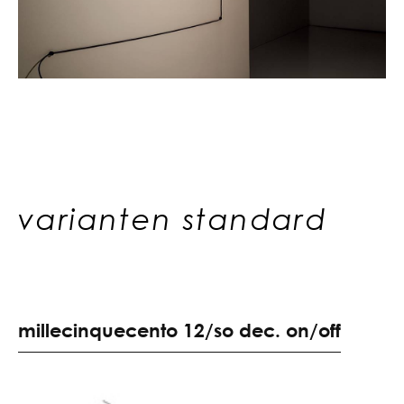
varianten standard
m
i
l
l
e
c
i
n
q
u
e
c
e
n
t
o
1
2
/
s
o
d
e
c
.
o
n
/
o
f
f