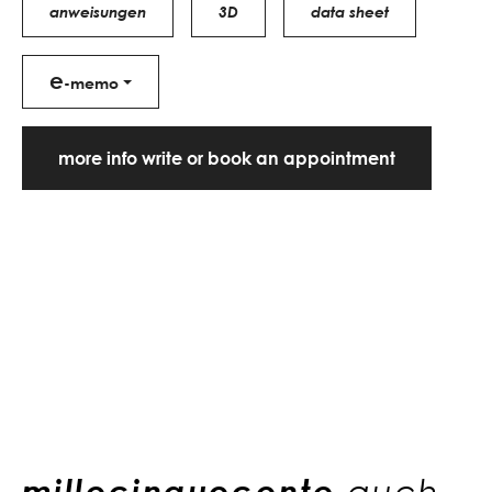
anweisungen
3D
data sheet
e
-memo
more info write or book an appointment
millecinquecento
auch