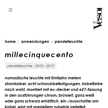
home
anwendungen
pendelleuchte
m
i
l
l
e
c
i
n
q
u
e
c
e
n
t
o
pendelleuchte - 2010 - 2015
nomadische leuchte mit fünfzehn metern
stromkabel, acht schraubbefestigungen, kabelfarbe
nach wahl, montiert mit eu-stecker und e27-fassung
in den ausführungen chrom, brüniert, ganz weiß
oder ganz schwarz erhältlich. ein-/ausschalter am
kabel. wird mit speziellem zubehör geliefert.