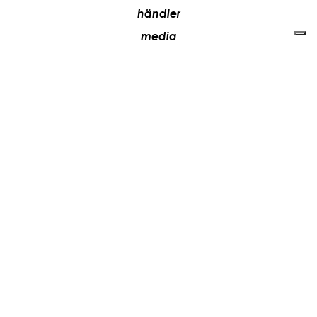
händler
media
kontakte
arbeiten sie mit uns
+39 081 5735613
vesoi@vesoi.com
via v. emanuele,
/d
209
arzano (na) italia
80022
privacy policy
cookie policy
aktualisieren sie ihre tracking-einstellungen