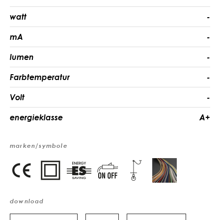
watt
-
mA
-
lumen
-
Farbtemperatur
-
Volt
-
energieklasse
A+
marken/symbole
download