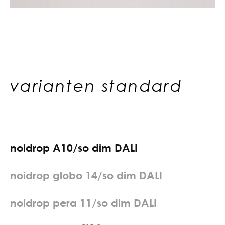
varianten standard
n
o
i
d
r
o
p
A
1
0
/
s
o
d
i
m
D
A
L
I
n
o
i
d
r
o
p
g
l
o
b
o
1
4
/
s
o
d
i
m
D
A
L
I
n
o
i
d
r
o
p
p
e
r
a
1
1
/
s
o
d
i
m
D
A
L
I