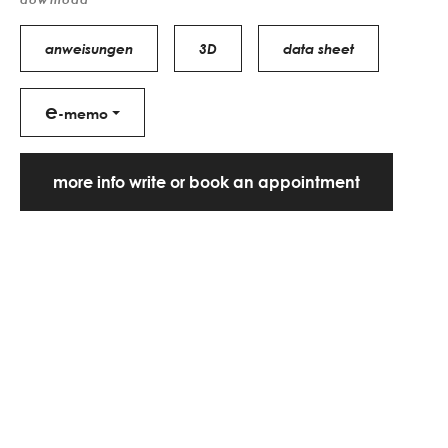
anweisungen
3D
data sheet
e
-memo
more info write or book an appointment