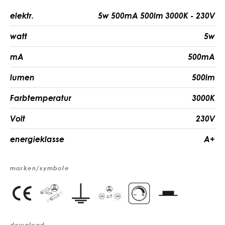
elektr.
5w 500mA 500lm 3000K - 230V
watt
5w
mA
500mA
lumen
500lm
Farbtemperatur
3000K
Volt
230V
energieklasse
A+
marken/symbole
download