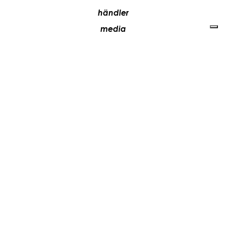
händler
media
kontakte
arbeiten sie mit uns
+39 081 5735613
vesoi@vesoi.com
via v. emanuele,
/d
209
arzano (na) italia
80022
privacy policy
cookie policy
aktualisieren sie ihre tracking-einstellungen