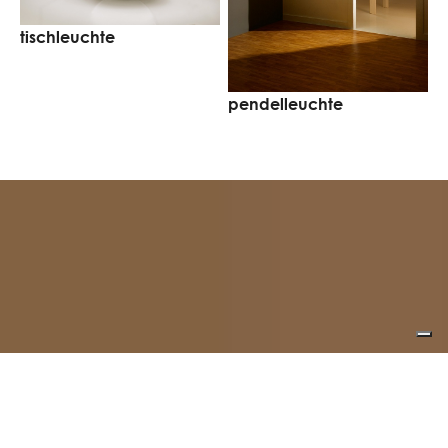
tischleuchte
w
pendelleuchte