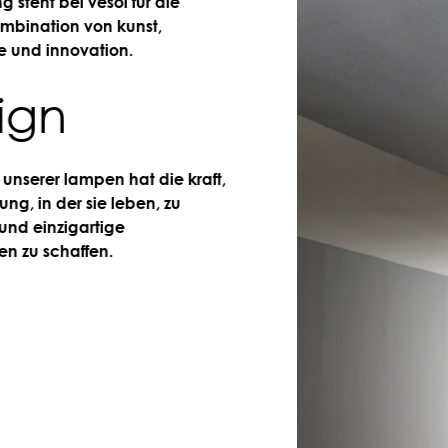
t bei vesoi für die
ation von kunst,
 innovation.
gn
er lampen hat die kraft,
 der sie leben, zu
inzigartige
schaffen.