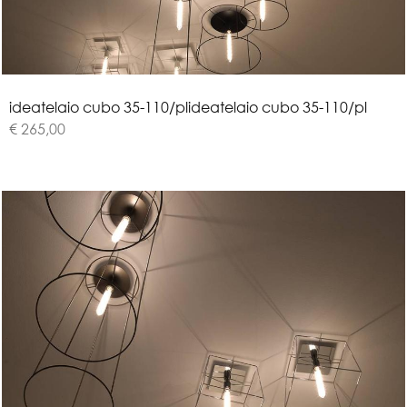
i
d
e
a
t
e
l
a
i
o
c
u
b
o
3
5
-
1
1
0
/
p
l
ideatelaio cubo 35-110/pl
€ 265,00