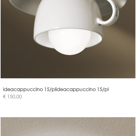
i
d
e
a
c
a
p
p
u
c
c
i
n
o
1
5
/
p
l
ideacappuccino 15/pl
€ 150,00