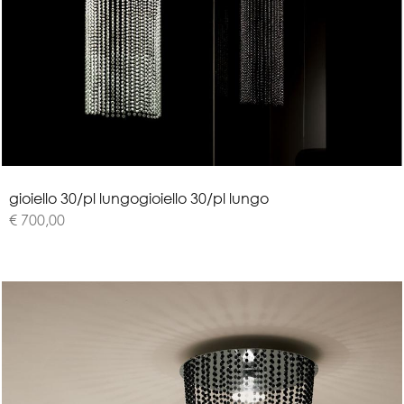
g
i
o
i
e
l
l
o
3
0
/
p
l
l
u
n
g
o
gioiello 30/pl lungo
€ 700,00