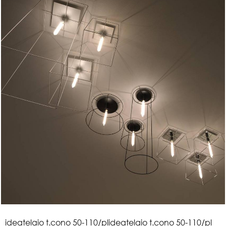
i
d
e
a
t
e
l
a
i
o
t
.
c
o
n
o
5
0
-
1
1
0
/
p
l
ideatelaio t.cono 50-110/pl