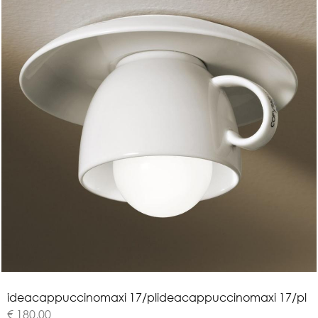
i
d
e
a
c
a
p
p
u
c
c
i
n
o
m
a
x
i
1
7
/
p
l
ideacappuccinomaxi 17/pl
€ 180,00