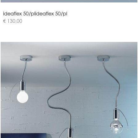
i
d
e
a
f
l
e
x
5
0
/
p
l
ideaflex 50/pl
€ 130,00