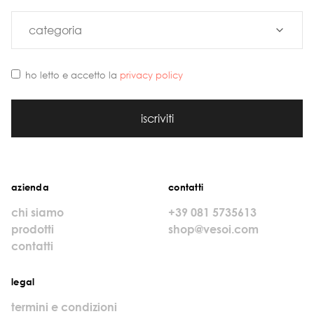
ho letto e accetto la
privacy policy
iscriviti
azienda
contatti
chi siamo
+39 081 5735613
prodotti
shop@vesoi.com
contatti
legal
termini e condizioni