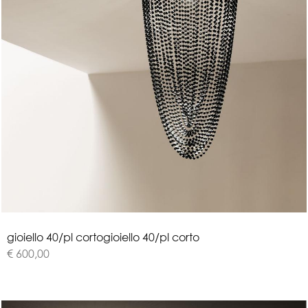
g
i
o
i
e
l
l
o
4
0
/
p
l
c
o
r
t
o
gioiello 40/pl corto
€ 600,00