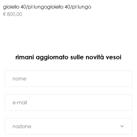
g
i
o
i
e
l
l
o
4
0
/
p
l
l
u
n
g
o
gioiello 40/pl lungo
€ 800,00
rimani aggiornato sulle novità vesoi