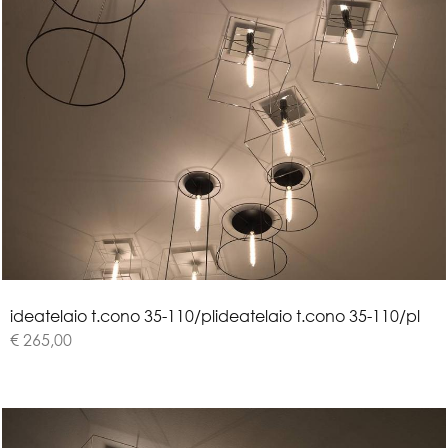
i
d
e
a
t
e
l
a
i
o
t
.
c
o
n
o
3
5
-
1
1
0
/
p
l
ideatelaio t.cono 35-110/pl
€ 265,00