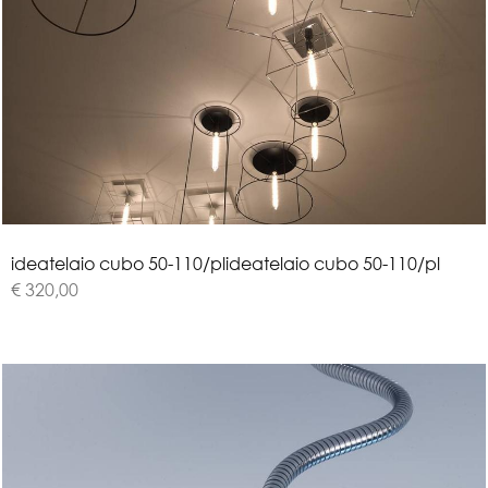
i
d
e
a
t
e
l
a
i
o
c
u
b
o
5
0
-
1
1
0
/
p
l
ideatelaio cubo 50-110/pl
€ 320,00