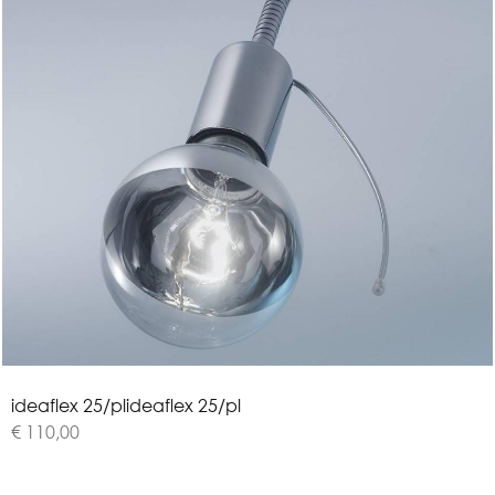
i
d
e
a
f
l
e
x
2
5
/
p
l
ideaflex 25/pl
€ 110,00