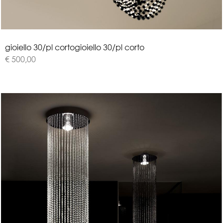
g
i
o
i
e
l
l
o
3
0
/
p
l
c
o
r
t
o
gioiello 30/pl corto
€ 500,00