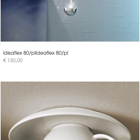
i
d
e
a
f
l
e
x
8
0
/
p
l
ideaflex 80/pl
€ 150,00