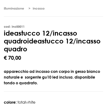
illuminazione
incasso
cod: inc00011
i
d
e
a
s
t
u
c
c
o
1
2
/
i
n
c
a
s
s
o
q
u
a
d
r
o
ideastucco 12/incasso
quadro
€ 70,00
apparecchio ad incasso con corpo in gesso bianco
naturale e sorgente gu10 led inclusa. disponibile
tondo o quadrato.
colore:
totalwhite