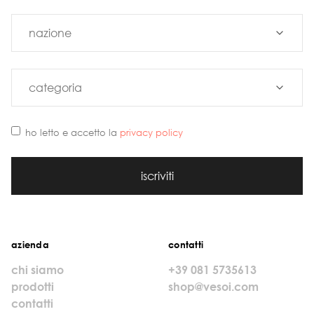
ho letto e accetto la
privacy policy
iscriviti
azienda
contatti
chi siamo
+39 081 5735613
prodotti
shop@vesoi.com
contatti