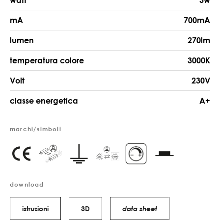
watt
3w
mA
700mA
lumen
270lm
temperatura colore
3000K
Volt
230V
classe energetica
A+
marchi/simboli
download
istruzioni
3D
data sheet