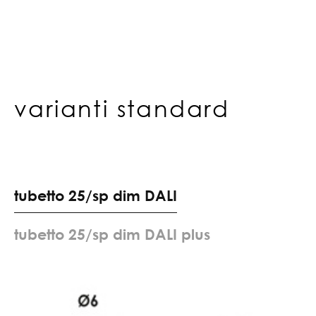
varianti standard
t
u
b
e
t
t
o
2
5
/
s
p
d
i
m
D
A
L
I
t
u
b
e
t
t
o
2
5
/
s
p
d
i
m
D
A
L
I
p
l
u
s