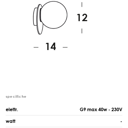
specifiche
elettr.
G9 max 40w - 230V
watt
-