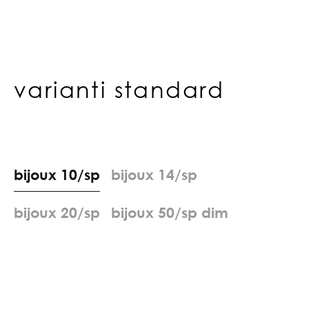
varianti standard
b
i
j
o
u
x
1
0
/
s
p
b
i
j
o
u
x
1
4
/
s
p
b
i
j
o
u
x
2
0
/
s
p
b
i
j
o
u
x
5
0
/
s
p
d
i
m