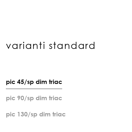
varianti standard
p
i
c
4
5
/
s
p
d
i
m
t
r
i
a
c
p
i
c
9
0
/
s
p
d
i
m
t
r
i
a
c
p
i
c
1
3
0
/
s
p
d
i
m
t
r
i
a
c