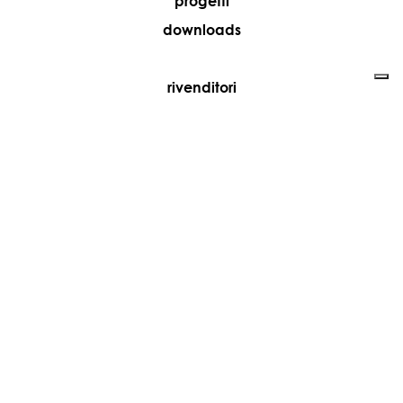
progetti
downloads
rivenditori
media
contatti
lavora con noi
+39 081 5735613
vesoi@vesoi.com
via v. emanuele,
/d
209
arzano (na) italia
80022