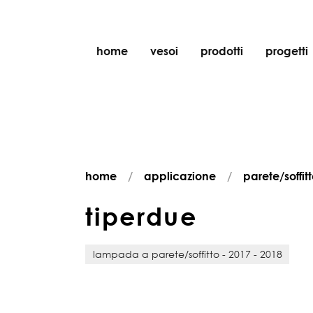
home
vesoi
prodotti
progetti
tavolo
sospensione
parete
parete/soffitto
home
applicazione
parete/soffit
pavimento
soffitto
t
i
p
e
r
d
u
e
lampada a parete/soffitto - 2017 - 2018