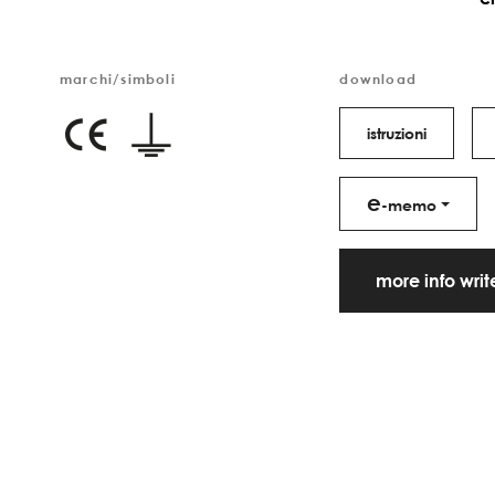
marchi/simboli
download
istruzioni
e
-memo
more info wri