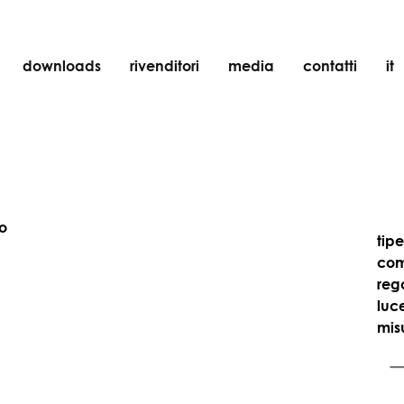
downloads
rivenditori
media
contatti
it
incasso
accessori
lampadine
oggetti
to
ricaricabili
tip
com
reg
luc
mis