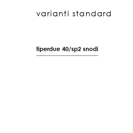
varianti standard
t
i
p
e
r
d
u
e
4
0
/
s
p
2
s
n
o
d
i