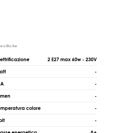
pecifiche
lettrificazione
2 E27 max 60w - 230V
att
-
A
-
umen
-
emperatura colore
-
olt
-
lasse energetica
A+