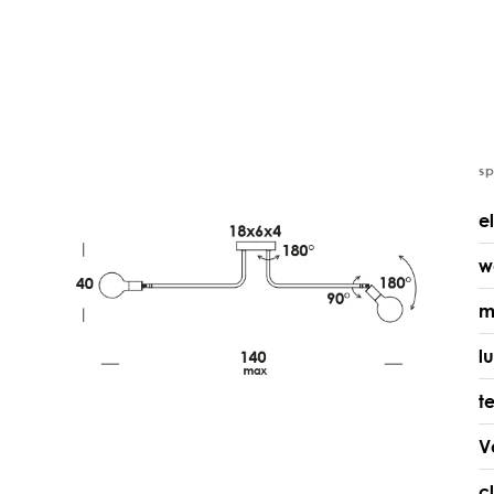
s
e
w
m
l
t
V
c