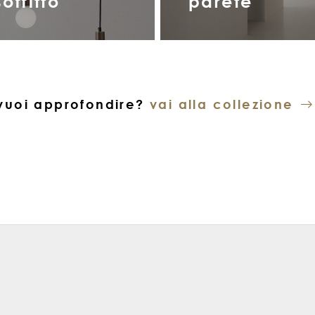
soffitto
parete
vuoi approfondire?
vai alla collezione