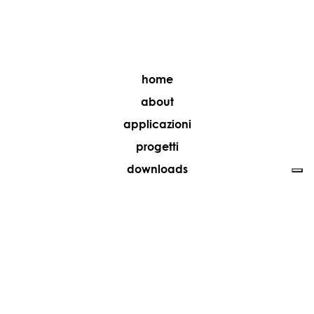
home
about
applicazioni
progetti
downloads
rivenditori
media
contatti
lavora con noi