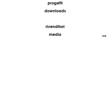
progetti
downloads
rivenditori
media
contatti
lavora con noi
+39 081 5735613
vesoi@vesoi.com
via v. emanuele,
/d
209
arzano (na) italia
80022