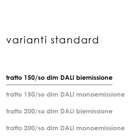
varianti standard
t
r
a
t
t
o
1
5
0
/
s
o
d
i
m
D
A
L
I
b
i
e
m
i
s
s
i
o
n
e
t
r
a
t
t
o
1
5
0
/
s
o
d
i
m
D
A
L
I
m
o
n
o
e
m
i
s
s
i
o
n
e
t
r
a
t
t
o
2
0
0
/
s
o
d
i
m
D
A
L
I
b
i
e
m
i
s
s
i
o
n
e
t
r
a
t
t
o
2
0
0
/
s
o
d
i
m
D
A
L
I
m
o
n
o
e
m
i
s
s
i
o
n
e